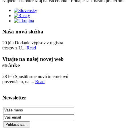
Nájdete nás odteraz aj na Facebooku. Pridajte sa k našim priateľom.
Naša nová služba
20
jún
Dodanie výpisov z registra
trestov z U...
Read
Vitajte na našej novej web
stránke
28
feb
Spustili sme novú internetovú
prezentáciu, na ...
Read
Newsletter