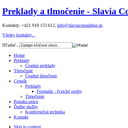
Preklady a tlmočenie - Slavia C
Kontakty:
+421 918 153 612
,
info@slaviaconsulting.sk
Všetky kontakty...
Hľadať...
Home
Preklady
Úradné preklady
Tlmočenie
Úradné tlmočenie
Cenník
Preklady
Formulár - fyzické osoby
Tlmočenie
Ponuka práce
Ďalšie služby
Konferenčná technika
Kontakt
Skip to content