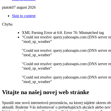
piatok
07
august
2026
Skip to content
Chyba
XML Parsing Error at 6:8. Error 76: Mismatched tag
"Could not resolve: query.yahooapis.com (DNS server re
"mod_sp_weather"
"Could not resolve: query.yahooapis.com (DNS server re
"mod_sp_weather"
"Could not resolve: query.yahooapis.com (DNS server re
"mod_sp_weather"
"Could not resolve: query.yahooapis.com (DNS server re
"mod_sp_weather"
Vitajte na našej novej web stránke
Spustili sme novú internetovú prezentáciu, na ktorej nájdete okrem 
aktualít. Budeme Vás informovať o prebiehajúcich akciách alebo nov