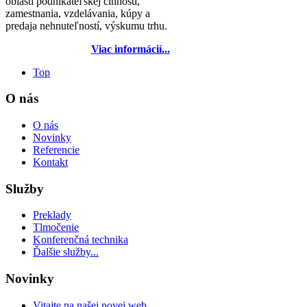
oblasti podnikateľskej činnosti,
zamestnania, vzdelávania, kúpy a
predaja nehnuteľností, výskumu trhu.
Viac informácií...
Top
O nás
O nás
Novinky
Referencie
Kontakt
Služby
Preklady
Tlmočenie
Konferenčná technika
Ďalšie služby...
Novinky
Vitajte na našej novej web