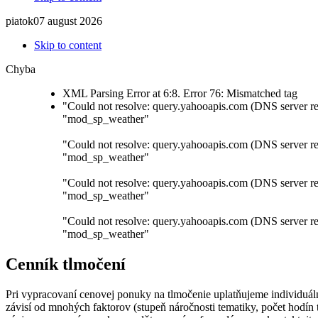
piatok
07
august
2026
Skip to content
Chyba
XML Parsing Error at 6:8. Error 76: Mismatched tag
"Could not resolve: query.yahooapis.com (DNS server re
"mod_sp_weather"
"Could not resolve: query.yahooapis.com (DNS server re
"mod_sp_weather"
"Could not resolve: query.yahooapis.com (DNS server re
"mod_sp_weather"
"Could not resolve: query.yahooapis.com (DNS server re
"mod_sp_weather"
Cenník tlmočení
Pri vypracovaní cenovej ponuky na tlmočenie uplatňujeme individuál
závisí od mnohých faktorov (stupeň náročnosti tematiky, počet hodín 