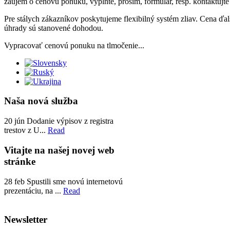
záujem o cenovú ponuku, vyplňte, prosím, formulár, resp. kontaktujte 
Pre stálych zákazníkov poskytujeme flexibilný systém zliav. Cena ďa
úhrady sú stanovené dohodou.
Vypracovať cenovú ponuku na tlmočenie...
Naša nová služba
20
jún
Dodanie výpisov z registra
trestov z U...
Read
Vitajte na našej novej web
stránke
28
feb
Spustili sme novú internetovú
prezentáciu, na ...
Read
Newsletter