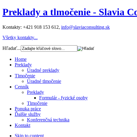
Preklady a tlmočenie - Slavia C
Kontakty:
+421 918 153 612
,
info@slaviaconsulting.sk
Všetky kontakty...
Hľadať...
Home
Preklady
Úradné preklady
Tlmočenie
Úradné tlmočenie
Cenník
Preklady
Formulár - fyzické osoby
Tlmočenie
Ponuka práce
Ďalšie služby
Konferenčná technika
Kontakt
Skip to content