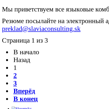
Мы приветствуем все языковые ком
Резюме посылайте на электронный а
preklad@slaviaconsulting.sk
Страница 1 из 3
В начало
Назад
1
2
3
Вперёд
В конец